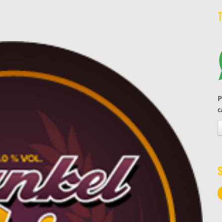
T
P
c
S