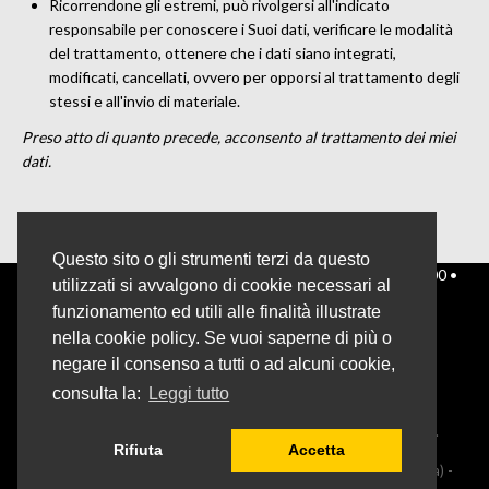
Ricorrendone gli estremi, può rivolgersi all'indicato
responsabile per conoscere i Suoi dati, verificare le modalità
del trattamento, ottenere che i dati siano integrati,
modificati, cancellati, ovvero per opporsi al trattamento degli
stessi e all'invio di materiale.
Preso atto di quanto precede, acconsento al trattamento dei miei
dati.
Questo sito o gli strumenti terzi da questo
ORARI PRIMAVERA/ESTATE
Martedì/Sabato 17:30 - 00:00 •
utilizzati si avvalgono di cookie necessari al
Domenica 17:30 - 23:00 • LUNEDÌ CHIUSO
funzionamento ed utili alle finalità illustrate
nella cookie policy. Se vuoi saperne di più o
negare il consenso a tutti o ad alcuni cookie,
consulta la:
Leggi tutto
Brewpub Turbacci Via della Mezzaluna, 50 Mentana (Rm) Tel.
Rifiuta
Accetta
06.9094701 Mail: info@birraturbacci.it
GIO 19 S.R.L.S. Via T. Edison, 26 - 00015 Monterotondo (Roma) -